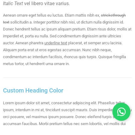
Italic Text
vel libero vitae varius.
Aenean ornare eget tellus eu luctus. Etiam mattis nibh ex,
strickethrough
text
sollicitudin a. Integer porttitor nibh nisi, ut dictum nulla dignissim id.
Donec hendrerit tellus ac ipsum aliquam pretium. Etiam risus dolor, mollis at
imperdiet et, porta eu nulla. Sed condimentum dignissim ante ultricies
auctor. Aenean pharetra
underline text
placerat, et semper arcu lacinia.
Aliquam porta erat ut eros egestas accumsan. Nunc nibh neque,
condimentum ac interdum facilisis, rhoncus quis turpis. Quisque fringilla
metus tortor, ut hendrerit urna ornare in.
Custom Heading Color
Lorem ipsum dolor sit amet, consectetur adipiscing elit. Phasellus tellus
ipsum, interdum in mi at, tincidunt suscipit mauris. Duis imperdiet magna eu
orci posuere, vel maximus ipsum posuere. Donec eleifend turpis sit amet
accumsan faucibus. Morbi pretium tellus nec sem lobortis, vel mollis dui
condimentum. Suspendisse tortor leo, vulputate.